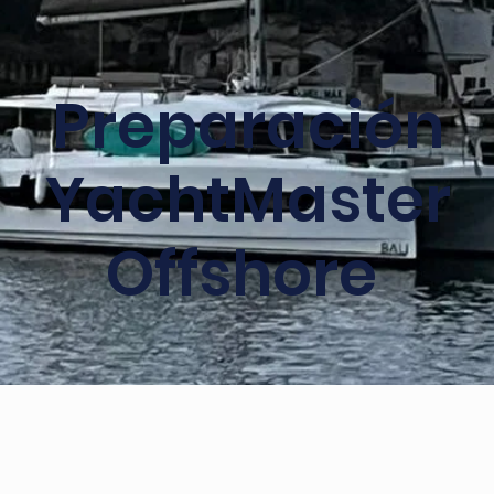
Preparación
YachtMaster
Offshore