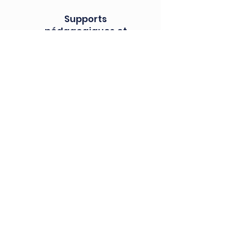
Supports
pédagogiques et
carnet de
progression
Évaluation
continue, retours
individualisés
Option : demande
d’ICC (certificat
international de
compétence)